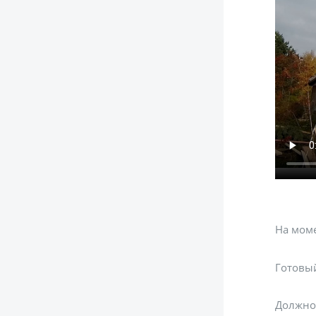
На моме
Готовы
Должно 