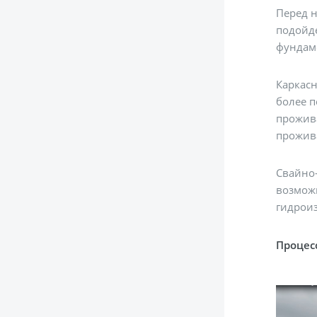
Перед н
подойд
фундам
Каркасн
более п
прожива
прожив
Свайно
возмож
гидроиз
Процесс