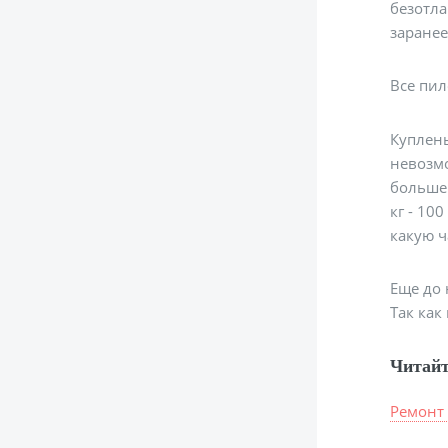
безотла
заранее
Все пи
Куплен
невозмо
больше 
кг - 10
какую ч
Еще до 
Так как
Читайт
Ремонт