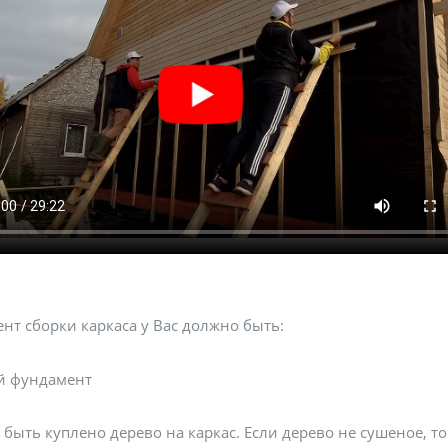
нт сборки каркаса у Вас должно быть:
й фундамент
быть куплено дерево на каркас. Если дерево не сушеное, т