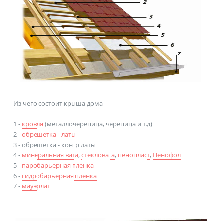
Из чего состоит крыша дома
1
-
кровля
(металлочерепица, черепица и т.д)
2
-
обрешетка - латы
3
- обрешетка - контр латы
4
-
минеральная вата
,
стекловата
,
пенопласт
,
Пенофол
5
-
паробарьерная пленка
6
-
гидробарьерная пленка
7
-
мауэрлат